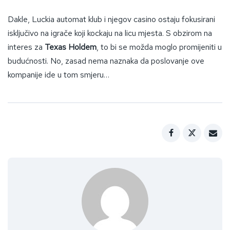
Dakle, Luckia automat klub i njegov casino ostaju fokusirani
isključivo na igrače koji kockaju na licu mjesta. S obzirom na
interes za
Texas Holdem
, to bi se možda moglo promijeniti u
budućnosti. No, zasad nema naznaka da poslovanje ove
kompanije ide u tom smjeru…