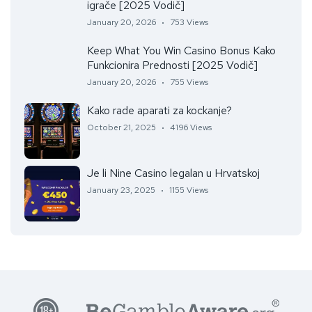
igrače [2025 Vodič]
January 20, 2026
753 Views
Keep What You Win Casino Bonus Kako
Funkcionira Prednosti [2025 Vodič]
January 20, 2026
755 Views
Kako rade aparati za kockanje?
October 21, 2025
4196 Views
Je li Nine Casino legalan u Hrvatskoj
January 23, 2025
1155 Views