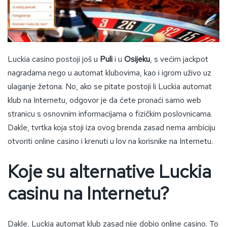
Luckia casino postoji još u
Puli
i u
Osijeku
, s većim jackpot
nagradama nego u automat klubovima, kao i igrom uživo uz
ulaganje žetona. No, ako se pitate postoji li Luckia automat
klub na Internetu, odgovor je da ćete pronaći samo web
stranicu s osnovnim informacijama o fizičkim poslovnicama.
Dakle, tvrtka koja stoji iza ovog brenda zasad nema ambiciju
otvoriti online casino i krenuti u lov na korisnike na Internetu.
Koje su alternative Luckia
casinu na Internetu?
Dakle, Luckia automat klub zasad nije dobio online casino. To