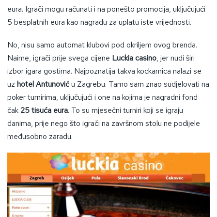
eura. Igrači mogu računati i na ponešto promocija, uključujući
5 besplatnih eura kao nagradu za uplatu iste vrijednosti.
No, nisu samo automat klubovi pod okriljem ovog brenda.
Naime, igrači prije svega cijene
Luckia casino
, jer nudi širi
izbor igara gostima. Najpoznatija takva kockarnica nalazi se
uz
hotel Antunović
u Zagrebu. Tamo sam znao sudjelovati na
poker turnirima, uključujući i one na kojima je nagradni fond
čak
25 tisuća eura
. To su mjesečni turniri koji se igraju
danima, prije nego što igrači na završnom stolu ne podijele
međusobno zaradu.