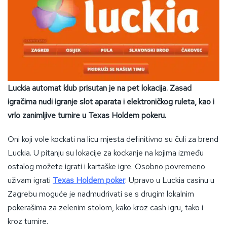
Luckia automat klub prisutan je na pet lokacija. Zasad
igračima nudi igranje slot aparata i elektroničkog ruleta, kao i
vrlo zanimljive turnire u Texas Holdem pokeru.
Oni koji vole kockati na licu mjesta definitivno su čuli za brend
Luckia. U pitanju su lokacije za kockanje na kojima između
ostalog možete igrati i kartaške igre. Osobno povremeno
uživam igrati
Texas Holdem poker
. Upravo u Luckia casinu u
Zagrebu moguće je nadmudrivati se s drugim lokalnim
pokerašima za zelenim stolom, kako kroz cash igru, tako i
kroz turnire.