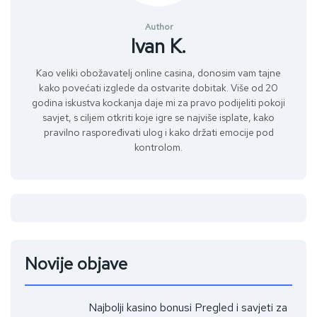
Author
Ivan K.
Kao veliki obožavatelj online casina, donosim vam tajne
kako povećati izglede da ostvarite dobitak. Više od 20
godina iskustva kockanja daje mi za pravo podijeliti pokoji
savjet, s ciljem otkriti koje igre se najviše isplate, kako
pravilno raspoređivati ulog i kako držati emocije pod
kontrolom.
Novije objave
Najbolji kasino bonusi Pregled i savjeti za