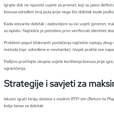
Igrajte dok ne ispunite uvjete za promet, koji su jasno defini
bonusa određeni broj puta prije nego što dobitak bude podlož
Kada ostvarite dobitak i zadovoljeni su svi uvjeti (promet, ma
za isplatu. Najčešće je potrebno prvo verificirati identitet
Problemi poput blokiranih povlačenja najčešće nastaju zbog n
metoda (npr. određene e-novčanike). Uvijek pratite sve napom
Pažljivo pročitajte ukupne uvjete korištenja bonusa prije igre,
ograničenja.
Strategije i savjeti za maks
Iskusni igrači biraju slotove s visokim RTP-om (Return to Pla
bolje šanse za dobitak.