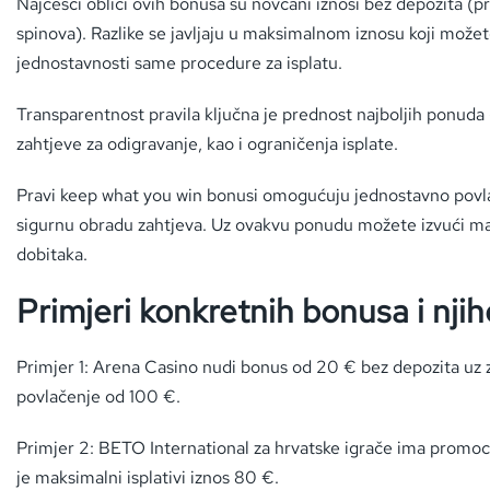
Najčešći oblici ovih bonusa su novčani iznosi bez depozita (
spinova). Razlike se javljaju u maksimalnom iznosu koji možet
jednostavnosti same procedure za isplatu.
Transparentnost pravila ključna je prednost najboljih ponuda 
zahtjeve za odigravanje, kao i ograničenja isplate.
Pravi keep what you win bonusi omogućuju jednostavno povlače
sigurnu obradu zahtjeva. Uz ovakvu ponudu možete izvući maks
dobitaka.
Primjeri konkretnih bonusa i njih
Primjer 1: Arena Casino nudi bonus od 20 € bez depozita uz
povlačenje od 100 €.
Primjer 2: BETO International za hrvatske igrače ima promoc
je maksimalni isplativi iznos 80 €.