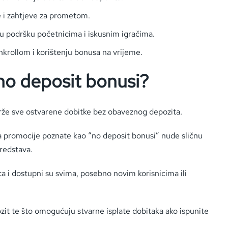
te i zahtjeve za prometom.
ju podršku početnicima i iskusnim igračima.
ankrollom i korištenju bonusa na vrijeme.
 no deposit bonusi?
že sve ostvarene dobitke bez obaveznog depozita.
 a promocije poznate kao “no deposit bonusi” nude sličnu
sredstava.
vca i dostupni su svima, posebno novim korisnicima ili
ozit te što omogućuju stvarne isplate dobitaka ako ispunite