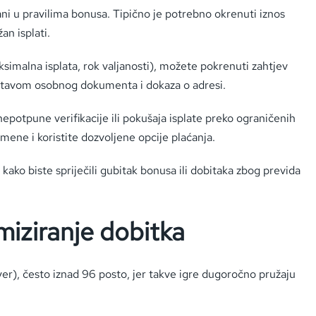
rani u pravilima bonusa. Tipično je potrebno okrenuti iznos
an isplati.
ksimalna isplata, rok valjanosti), možete pokrenuti zahtjev
 dostavom osobnog dokumenta i dokaza o adresi.
epotpune verifikacije ili pokušaja isplate preko ograničenih
ene i koristite dozvoljene opcije plaćanja.
 kako biste spriječili gubitak bonusa ili dobitaka zbog previda
imiziranje dobitka
yer), često iznad 96 posto, jer takve igre dugoročno pružaju