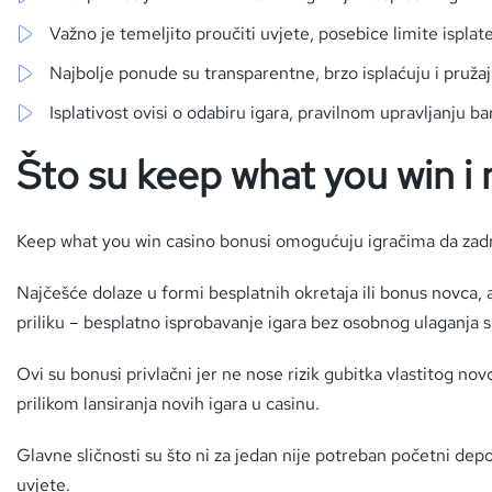
Važno je temeljito proučiti uvjete, posebice limite ispla
Najbolje ponude su transparentne, brzo isplaćuju i pruža
Isplativost ovisi o odabiru igara, pravilnom upravljanju b
Što su keep what you win i
Keep what you win casino bonusi omogućuju igračima da zadr
Najčešće dolaze u formi besplatnih okretaja ili bonus novca,
priliku – besplatno isprobavanje igara bez osobnog ulaganja 
Ovi su bonusi privlačni jer ne nose rizik gubitka vlastitog no
prilikom lansiranja novih igara u casinu.
Glavne sličnosti su što ni za jedan nije potreban početni dep
uvjete.