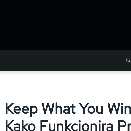
K
Keep What You Win
Kako Funkcionira P