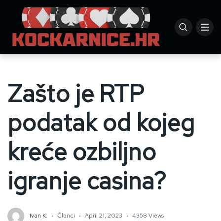
Zašto je RTP
podatak od kojeg
kreće ozbiljno
igranje casina?
Ivan K.
Članci
April 21, 2023
4358 Views