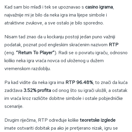
Kad sam bio mlađi i tek se upoznavao s
casino igrama
,
najvažnije mi je bilo da neka igra ima lijepe simbole i
atraktivne zvukove, a sve ostalo je bilo sporedno.
Nisam tad znao da u kockanju postoji jedan puno važniji
podatak, poznat pod engleskim skraćenim nazivom
RTP
(eng.
“Return To Player”
). Radi se o povratu igraču, odnosno
koliko neka igra vraća novca od uloženog u dužem
vremenskom razdoblju.
Pa kad vidite da neka igra ima
RTP 96.48%
, to znači da kuća
zadržava
3.52% profita
od onog što su igrači uložili, a ostatak
im vraća kroz različite dobitne simbole i ostale pobjedničke
scenarije.
Drugim riječima, RTP određuje kolike
teoretske izglede
imate ostvariti dobitak pa ako je pretjerano nizak, igru se