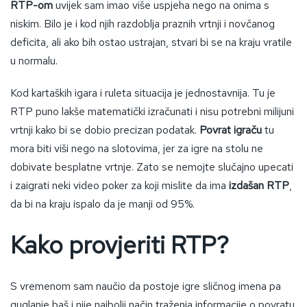
RTP-om
uvijek sam imao više uspjeha nego na onima s
niskim. Bilo je i kod njih razdoblja praznih vrtnji i novčanog
deficita, ali ako bih ostao ustrajan, stvari bi se na kraju vratile
u normalu.
Kod kartaških igara i ruleta situacija je jednostavnija. Tu je
RTP puno lakše matematički izračunati i nisu potrebni milijuni
vrtnji kako bi se dobio precizan podatak.
Povrat igraču
tu
mora biti viši nego na slotovima, jer za igre na stolu ne
dobivate besplatne vrtnje. Zato se nemojte slučajno upecati
i zaigrati neki video poker za koji mislite da ima
izdašan RTP
,
da bi na kraju ispalo da je manji od 95%.
Kako provjeriti RTP?
S vremenom sam naučio da postoje igre sličnog imena pa
guglanje baš i nije najbolji način traženja informacije o povratu