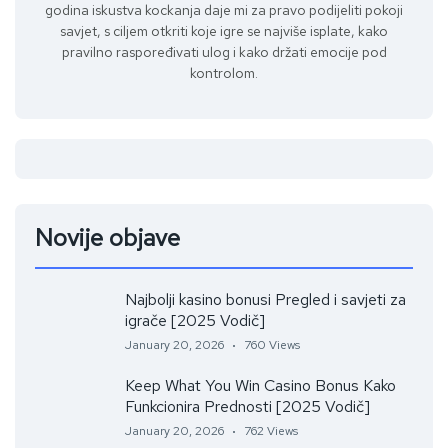
godina iskustva kockanja daje mi za pravo podijeliti pokoji
savjet, s ciljem otkriti koje igre se najviše isplate, kako
pravilno raspoređivati ulog i kako držati emocije pod
kontrolom.
Novije objave
Najbolji kasino bonusi Pregled i savjeti za
igrače [2025 Vodič]
January 20, 2026
760 Views
Keep What You Win Casino Bonus Kako
Funkcionira Prednosti [2025 Vodič]
January 20, 2026
762 Views