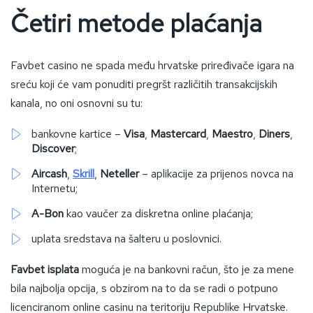
Četiri metode plaćanja
Favbet casino ne spada među hrvatske priređivače igara na
sreću koji će vam ponuditi pregršt različitih transakcijskih
kanala, no oni osnovni su tu:
bankovne kartice –
Visa
,
Mastercard
,
Maestro
,
Diners
,
Discover
;
Aircash
,
Skrill
,
Neteller
– aplikacije za prijenos novca na
Internetu;
A-Bon
kao vaučer za diskretna online plaćanja;
uplata sredstava na šalteru u poslovnici.
Favbet isplata
moguća je na bankovni račun, što je za mene
bila najbolja opcija, s obzirom na to da se radi o potpuno
licenciranom online casinu na teritoriju Republike Hrvatske.