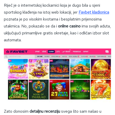
Riječ je o internetskoj kockarnici koja je dugo bila u sjeni
sportskog klađenja na istoj web lokaciji, jer
Favbet kladionica
poznata je po visokim kvotama i besplatnim prijenosima
utakmica. No, pokazalo se da i
online casino
ima svojih aduta,
uključujući primamljive gratis okretaje, kao i odličan izbor slot
automata.
Zato donosim
detaljnu recenziju
svega što sam našao u