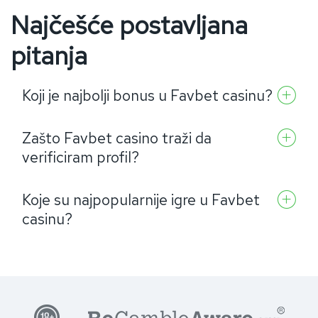
Najčešće postavljana
pitanja
Koji je najbolji bonus u Favbet casinu?
Zašto Favbet casino traži da
Bonus od 200 besplatnih vrtnji namijenjen novim
verificiram profil?
korisnicima u ovom trenutku je najbolja opcija za
igrače Favbet online casina. Postojeći igrači zasad
Koje su najpopularnije igre u Favbet
ovdje dobivaju nešto skromnije nagrade, no
Favbet pokušava ustvrditi imate li više od jednog
casinu?
povremeno su dostupni personalizirani bonusi u
korisničkog računa na njegovoj web lokaciji. Baš zato
obliku gratis okretaja i konkretnog novca, koji će doći
se traži identifikacija OIB-om, dok ćete slanjem
u vašu elektronsku poštu.
kopije osobne iskaznice potvrditi da zaista vi stojite
Igrači u Favbet kockarnici najviše igraju Pragmatic
iza svog profila i ne igrate na ime nekog iz vaše
Play slotove, kao što su Sweet Bonanza, The Dog
obitelji.
House i Gates of Olympus. Popularni su još Book of