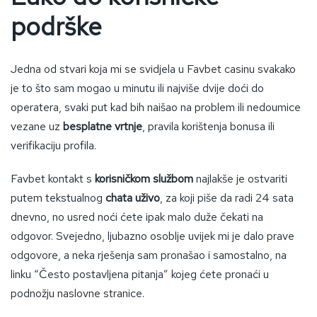
podrške
Jedna od stvari koja mi se svidjela u Favbet casinu svakako
je to što sam mogao u minutu ili najviše dvije doći do
operatera, svaki put kad bih naišao na problem ili nedoumice
vezane uz
besplatne vrtnje
, pravila korištenja bonusa ili
verifikaciju profila.
Favbet kontakt s
korisničkom službom
najlakše je ostvariti
putem tekstualnog
chata uživo
, za koji piše da radi 24 sata
dnevno, no usred noći ćete ipak malo duže čekati na
odgovor. Svejedno, ljubazno osoblje uvijek mi je dalo prave
odgovore, a neka rješenja sam pronašao i samostalno, na
linku “Često postavljena pitanja” kojeg ćete pronaći u
podnožju naslovne stranice.