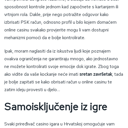
sposobnost kontrole jednom kad započnete s kartanjem ili
vrtnjom rola. Dakle, prije nego potražite odgovor kako
izbrisati PSK račun, odnosno profil u bilo kojem domaćem
online casinu svakako provjerite mogu li vam dostupni
mehanizmi pomoći da e bolje kontrolirate.
Ipak, moram naglasiti da iz iskustva ljudi koje poznajem
ovakva ograničenja ne garantiraju mnogo, ako jednostavno
ne možete kontrolirati svoje emocije dok igrate. Zbog toga
ako vidite da vaše kockanje neće imati
sretan završetak
, tada
je bolje zapitati se kako obrisati račun u online casinu te
zatim ideju provesti u djelo…
Samoisključenje iz igre
Svaki priređivač casino igara u Hrvatskoj omogućuje vam