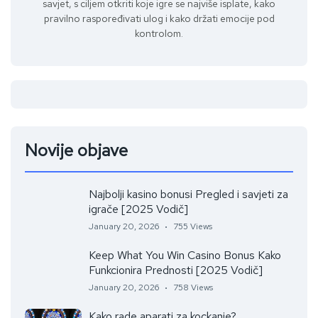
savjet, s ciljem otkriti koje igre se najviše isplate, kako
pravilno raspoređivati ulog i kako držati emocije pod
kontrolom.
Novije objave
Najbolji kasino bonusi Pregled i savjeti za
igrače [2025 Vodič]
January 20, 2026
755 Views
Keep What You Win Casino Bonus Kako
Funkcionira Prednosti [2025 Vodič]
January 20, 2026
758 Views
Kako rade aparati za kockanje?