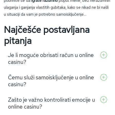
pobrinite se da
igrate razumno
poput mene, bez nerazumnih
ulaganja i ganjanja vlastitih gubitaka, kako se nikad ne bi našli
u situaciji da vam je potrebno samoisključenje…
Najčešće postavljana
pitanja
Je li moguće obrisati račun u online
casinu?
Čemu služi samoisključenje u online
Da, sva online casina vam daju priliku da isključite
casinu?
svoj profil na čak 5 godina. Imate pravo i podnijeti
zahtjev da u potpunosti obrišete račun za kockanje.
Zašto je važno kontrolirati emocije u
Ako smatrate da online casino nije za vas, a nikako
online casinu?
da prestanete igrati, biranjem opcije samoisključenja
imate priliku uzeti pauzu od kockanja u dužini od