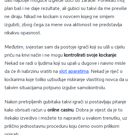
dati najbolje moguće izglede doći do zarade. Ponekad moj
plan baš i ne daje rezultate, ali gubici su takvi da me previše
ne diraju. Nikad ne kockam s novcem kojeg ne smijem
izgubiti, zbog čega za mene ova aktivnost ne predstavlja
nikakvu opasnost.
Međutim, svjestan sam da postoje igrači koji su ušli u cijelu
priču na krivi način i ne mogu
kontrolirati svoje kockanje
.
Nekad se radi o ljudima koji su upali u dugove i naivno misle
da će ih nabrzinu vratiti na
slot aparatima
. Nekad je riječ o
kockarima koje toliko uzbuđuje riskiranje vlastitog novca da u
takvim situacijama potpuno izgube samokontrolu.
Nakon pretrpljenih gubitaka takvi igrači si postavljaju pitanje
kako obrisati račun u
online casinu
. Dobra je vijest da je to
itekako izvedivo i možete to napraviti u svakom trenutku, uz
prilično jednostavnu proceduru koju ćemo ovom prilikom
opisati.