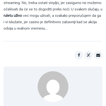
streaming. No, treba ostati strpljiv, jer zasigurno ne možemo
očekivati da će se to dogoditi preko noći. U svakom slučaju, u
ruletu uživo
već mogu uživati, a svakako preporučujem da ga
i vi iskušate, jer casino je definitivno zabavniji kad se akcija
odvija u realnom vremenu…