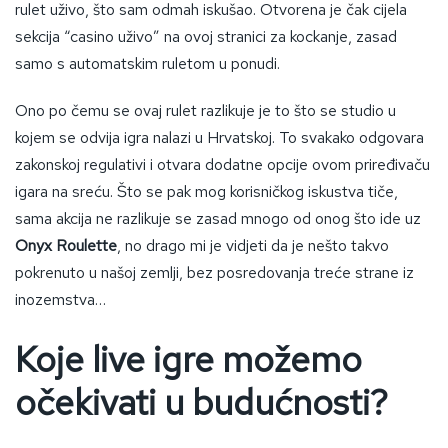
rulet uživo, što sam odmah iskušao. Otvorena je čak cijela
sekcija “casino uživo” na ovoj stranici za kockanje, zasad
samo s automatskim ruletom u ponudi.
Ono po čemu se ovaj rulet razlikuje je to što se studio u
kojem se odvija igra nalazi u Hrvatskoj. To svakako odgovara
zakonskoj regulativi i otvara dodatne opcije ovom priređivaču
igara na sreću. Što se pak mog korisničkog iskustva tiče,
sama akcija ne razlikuje se zasad mnogo od onog što ide uz
Onyx Roulette
, no drago mi je vidjeti da je nešto takvo
pokrenuto u našoj zemlji, bez posredovanja treće strane iz
inozemstva…
Koje live igre možemo
očekivati u budućnosti?