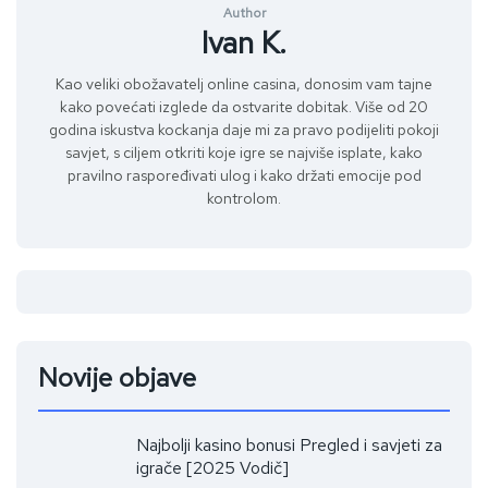
Author
Ivan K.
Kao veliki obožavatelj online casina, donosim vam tajne
kako povećati izglede da ostvarite dobitak. Više od 20
godina iskustva kockanja daje mi za pravo podijeliti pokoji
savjet, s ciljem otkriti koje igre se najviše isplate, kako
pravilno raspoređivati ulog i kako držati emocije pod
kontrolom.
Novije objave
Najbolji kasino bonusi Pregled i savjeti za
igrače [2025 Vodič]