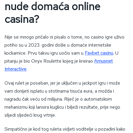
nude domaća online
casina?
Nije se mnogo pričalo ni pisalo o tome, no casino igre uživo
potiho su u 2023. godini došle u domaće internetske
kockarnice. Prvu takvu igru uočio sam u
Favbet casinu
. U
pitanju je bio Onyx Roulette kojeg je kreirao
Amusnet
Interactive
.
Ovaj rulet je poseban, jer je uključen u jackpot igru i može
vam donijeti isplatu u stotinama tisuća eura, a možda i
nagradu čak veću od milijuna. Riječ je o automatskom
mehanizmu koji lansira kuglicu i bilježi rezultate, prije nego
slijedi sljedeći krug vrtnje.
Simpatično je kod tog ruleta vidjeti voditelje u pozadini kako