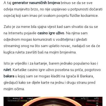
A taj
generator nasumičnih brojeva
brinuo se da se sve
odvija munjevito brzo, no nije uspijevao u potpunosti dočarati
osjećaj koji sam imao pri svakom posjetu fizičke kockarnice.
Zato je za mene bila sjajna vijest kad sam shvatio da su se
na Internetu pojavile
casino igre uživo
. Na njima sam
odjednom mogao komunicirati s voditeljima i gledati
streaming onog na što sam uplatio novac, nadajući se da će
kuglica ruleta završiti baš na mojim brojevima.
Isto je vrijedilo i za kartanje, barem jednako popularno kao i
rulet
. Kartaške casino igre uživo posebna su priča, pogotovo
bakara
u kojoj sam se mogao kladiti na Igrača ili Bankara,
gledajući kako se dijele karte na jednu i drugu stranu pred
mojim očima.