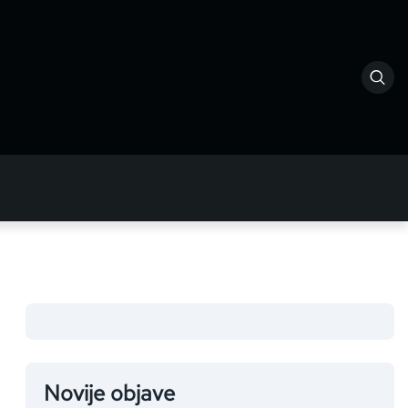
Novije objave