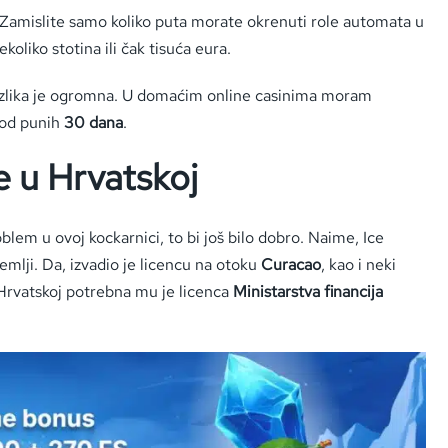
j. Zamislite samo koliko puta morate okrenuti role automata u
koliko stotina ili čak tisuća eura.
azlika je ogromna. U domaćim online casinima moram
 od punih
30 dana
.
e u Hrvatskoj
blem u ovoj kockarnici, to bi još bilo dobro. Naime, Ice
mlji. Da, izvadio je licencu na otoku
Curacao
, kao i neki
 Hrvatskoj potrebna mu je licenca
Ministarstva financija