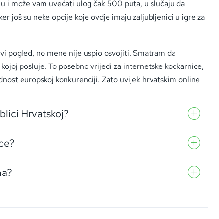
enu i može vam uvećati ulog čak 500 puta, u slučaju da
ker još su neke opcije koje ovdje imaju zaljubljenici u igre za
vi pogled, no mene nije uspio osvojiti. Smatram da
 kojoj posluje. To posebno vrijedi za internetske kockarnice,
dnost europskoj konkurenciji. Zato uvijek hrvatskim online
blici Hrvatskoj?
ice?
cao. To mu ne daje pravo registrirati hrvatske igrače i
na?
su koji dolazi po teškim uvjetima pa je čak i iskusnim
ćete pronaći u hrvatskim kockarnicama, a sigurnost i