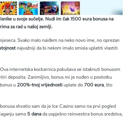
risnike u svoje sučelje. Nudi im čak 1500 eura bonusa na
rima za rad u našoj zemlji.
g mjeseca. Svako malo naiđem na neko novo ime, no oprezan
stojnost
najvažniji da bi nekom imalo smisla uplatiti vlastiti
 Ova internetska kockarnica pokušava se istaknuti bonusom
etiri depozita. Zanimljivo, bonus mi je nuđen u postotku
 bonus u
200%-tnoj vrijednosti
uplate do
700 eura
, što
bonusa shvatio sam da je Ice Casino samo na prvi pogled
polaganju samo
5 dana
da uspješno reinvestira bonus sredstva,