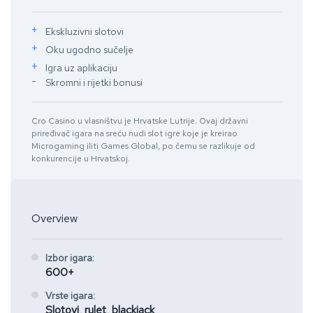
Ekskluzivni slotovi
Oku ugodno sučelje
Igra uz aplikaciju
Skromni i rijetki bonusi
Cro Casino u vlasništvu je Hrvatske Lutrije. Ovaj državni
priređivač igara na sreću nudi slot igre koje je kreirao
Microgaming iliti Games Global, po čemu se razlikuje od
konkurencije u Hrvatskoj.
Overview
Izbor igara:
600+
Vrste igara:
Slotovi, rulet, blackjack