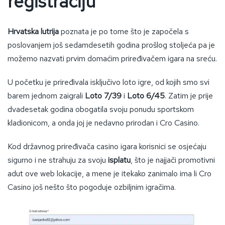
registraciju
Hrvatska lutrija
poznata je po tome što je započela s
poslovanjem još sedamdesetih godina prošlog stoljeća pa je
možemo nazvati prvim domaćim priređivačem igara na sreću.
U početku je priređivala isključivo loto igre, od kojih smo svi
barem jednom zaigrali
Loto 7/39
i
Loto 6/45
. Zatim je prije
dvadesetak godina obogatila svoju ponudu sportskom
kladionicom, a onda joj je nedavno prirodan i Cro Casino.
Kod državnog priređivača casino igara korisnici se osjećaju
sigurno i ne strahuju za svoju
isplatu
, što je najjači promotivni
adut ove web lokacije, a mene je itekako zanimalo ima li Cro
Casino još nešto što pogoduje ozbiljnim igračima.