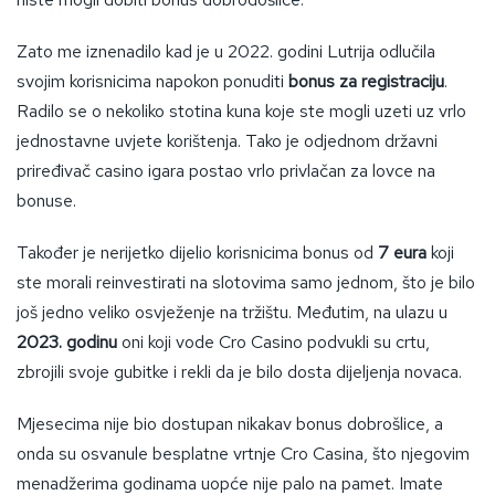
Zato me iznenadilo kad je u 2022. godini Lutrija odlučila
svojim korisnicima napokon ponuditi
bonus za registraciju
.
Radilo se o nekoliko stotina kuna koje ste mogli uzeti uz vrlo
jednostavne uvjete korištenja. Tako je odjednom državni
priređivač casino igara postao vrlo privlačan za lovce na
bonuse.
Također je nerijetko dijelio korisnicima bonus od
7 eura
koji
ste morali reinvestirati na slotovima samo jednom, što je bilo
još jedno veliko osvježenje na tržištu. Međutim, na ulazu u
2023. godinu
oni koji vode Cro Casino podvukli su crtu,
zbrojili svoje gubitke i rekli da je bilo dosta dijeljenja novaca.
Mjesecima nije bio dostupan nikakav bonus dobrošlice, a
onda su osvanule besplatne vrtnje Cro Casina, što njegovim
menadžerima godinama uopće nije palo na pamet. Imate