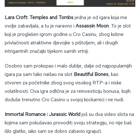
Lara Croft: Temples and Tombs
jedna je od igara koja me
ovdje zabavljala, a tu je naravno i
Assassin Moon
. To je slot
koji je proglašen igrom godine u Cro Casinu, zbog kobne
privlačnosti atraktivne djevojke s pištoljem, ali i drugih
intrigantnih značajki tijekom samih vrtnji.
Osobno sam prokopao i malo dublje, dalje od najpopularnijih
igara pa sam tako naišao na slot
Beautiful Bones
, kao
stvoren za početnike zbog svog visokog RTP-a i niske
volatilnosti. Ova igra odlična je za reinvesticiju bonusa, kojih
doduše trenutno Cro Casino u svojoj kockarnici i ne nudi.
Immortal Romance
i
Jurassic World
još su dva video slota na
kojima sam pokušavao provoditi svoju strategiju, no nije baš
išlo glatko, iako sam se dobro zabavio igrajući.