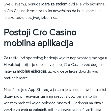
Sve u svemu, ponuda
igara za stolom
ovdje je vrlo skromna,
a Cro Casino ih smatra toliko nevažnima da ih je izbacio iz
ionako teško uočljivog izbornika.
Postoji Cro Casino
mobilna aplikacija
Za razliku od sportskog klađenja koje iz nepoznatog razloga u
Hrvatskoj lutriji nije dobilo svoj app, Cro Casino već dugo ima
nativnu
mobilnu aplikaciju
, uz koju ćete lakše doći do vaših
omiljenih igara.
Naći ćete je u App Storeu, a ja sam je skinuo na web stranici
državnog priređivača igara na sreću, s obzirom na to da
koristim mobitel kojeg pokreće Android. U odnosu na dizajn
verzije za
web preglednik
koji je zapravo vrlo loš, aplikacija