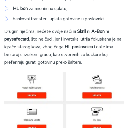
HL bon
za anonimnu uplatu,
bankovni transfer i uplata gotovine u poslovnici.
Drugim riječima, nećete ovdje naći ni
Skrill
ni
A-Bon
ni
paysafecard
, što ne čudi, jer Hrvatska lutrija fokusirana je na
igrače starog kova, zbog čega
HL poslovnica
i dalje ima
bezbroj u svakom gradu, kao stvorenih za kockare koji
preferiraju gurati gotovinu preko šaltera.