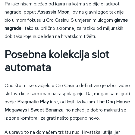
Pa iako nisam bježao od igara na kojima se dijele jackpot
nagrade, poput
Assassin Moon
, lov na glavni zgoditak nije
bio u mom fokusu u Cro Casinu. S umjerenim ulogom
glavne
nagrade
i tako su prilično skromne, za razliku od milijunskih
dobitaka koje nude lideri na hrvatskom tržištu.
Posebna kolekcija slot
automata
Ono što mi se svidjelo u Cro Casinu definitivno je izbor video
slotova koje sam imao na raspolaganju. Da, mogao sam igrati
ovdje
Pragmatic Play
igre, od kojih izdvajam
The Dog House
Megaways
i
Sweet Bonanzu
, no nekad je dobro maknuti se
iz zone komfora i zaigrati nešto potpuno novo.
A upravo to na domaćem tržištu nudi Hrvatska lutrija, jer