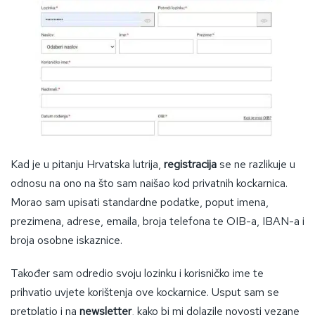
Kad je u pitanju Hrvatska lutrija,
registracija
se ne razlikuje u
odnosu na ono na što sam naišao kod privatnih kockarnica.
Morao sam upisati standardne podatke, poput imena,
prezimena, adrese, emaila, broja telefona te OIB-a, IBAN-a i
broja osobne iskaznice.
Također sam odredio svoju lozinku i korisničko ime te
prihvatio uvjete korištenja ove kockarnice. Usput sam se
pretplatio i na
newsletter
, kako bi mi dolazile novosti vezane